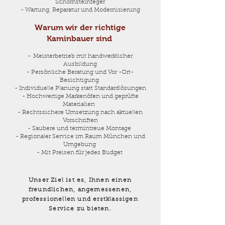
Schornsteinfeger
- Wartung, Reparatur und Modernisierung
Warum wir der richtige
Kaminbauer sind
​-
Meisterbetrieb mit handwerklicher
Ausbildung
- Persönliche Beratung und Vor -Ort-
Besichtigung
- Individuelle Planung statt Standardlösungen
- Hochwertige Markenöfen und geprüfte
Materialien
- Rechtssichere Umsetzung nach aktuellen
Vorschriften
- Saubere und termintreue Montage
- Regionaler Service im Raum München und
Umgebung
- Mit Preisen für jedes Budget
Unser Ziel ist es, Ihnen einen
freundlichen, angemessenen,
professionellen und erstklassigen
Service zu bieten.