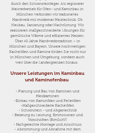
durch den Schornsteinfeger. Als regionaler
Meisterbetrieb für Ofen- und Kaminbau in
München verbinden wir tradionelles
Handwerk mit moderner Heiztechnik. Ob
Neubau, Sanierung oder Nachrüstung. Wir
realisieren maßgeschneiderte Lösungen für
gemütliche Wärme und effizientes Heizen.
Über 40 Jahre Handwerkstradition – in
München und Bayern. Unsere hochwertigen
Kachelöfen und Kamine finden Sie nicht nur
in München und Umgebung, sondern auch
weit über die Landesgrenzen hinaus. ​
Unsere Leistungen im Kaminbau
und Kaminofenbau
- Planung und Bau von Kaminen und
Heizkaminen
-Einbau von Kaminöfen und Pelletöfen
-Maßgeschneiderte Kachelöfen
- Schornstein - und Abgastechnik
- Beratung zu Leistung, Emmisionen und
Vorschriften (BlmSchV)
- Fachgerechte Montage und Anschluss
- Abstimmung und Abnahme mit dem